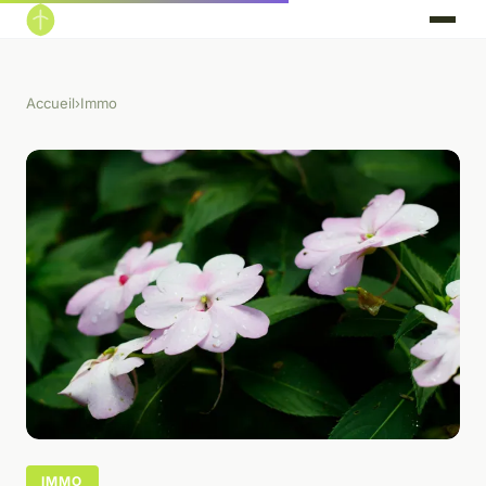
Accueil
›
Immo
IMMO