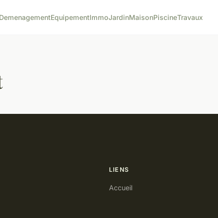
Demenagement
Equipement
Immo
Jardin
Maison
Piscine
Travaux
t
LIENS
Accueil