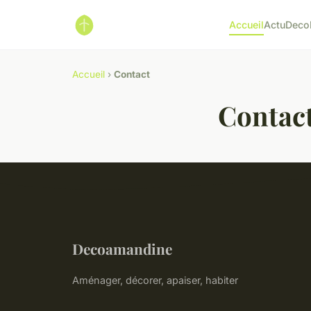
Accueil
Actu
Deco
Accueil
›
Contact
Contac
Decoamandine
Aménager, décorer, apaiser, habiter