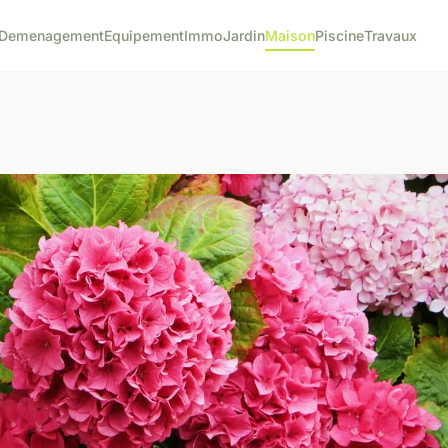
Demenagement
Equipement
Immo
Jardin
Maison
Piscine
Travaux