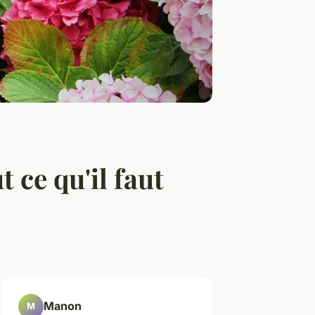
t ce qu'il faut
Manon
M