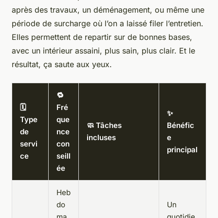
après des travaux, un déménagement, ou même une
période de surcharge où l’on a laissé filer l’entretien.
Elles permettent de repartir sur de bonnes bases,
avec un intérieur assaini, plus sain, plus clair. Et le
résultat, ça saute aux yeux.
🔁
🗓️
Fré
✨
Type
que
🧼 Tâches
Bénéfic
de
nce
incluses
e
servi
con
principal
ce
seill
ée
Heb
do
Un
ma
quotidie