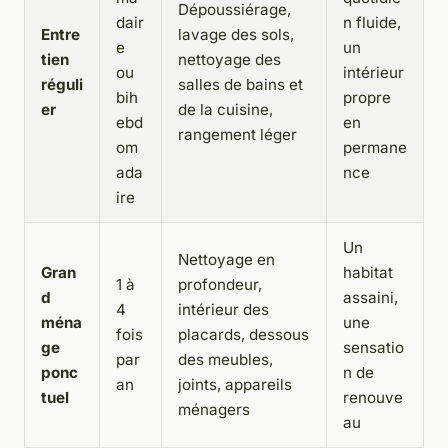
Dépoussiérage,
dair
n fluide,
Entre
lavage des sols,
e
un
tien
nettoyage des
ou
intérieur
réguli
salles de bains et
bih
propre
er
de la cuisine,
ebd
en
rangement léger
om
permane
ada
nce
ire
Un
Nettoyage en
Gran
habitat
1 à
profondeur,
d
assaini,
4
intérieur des
ména
une
fois
placards, dessous
ge
sensatio
par
des meubles,
ponc
n de
an
joints, appareils
tuel
renouve
ménagers
au